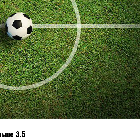
ньше 3,5