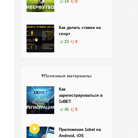
14
0
Как делать ставки на
спорт
23
9
Полезные материалы
Как
зарегистрироваться в
1xBET
45
5
Приложение 1xbet на
Android, iOS