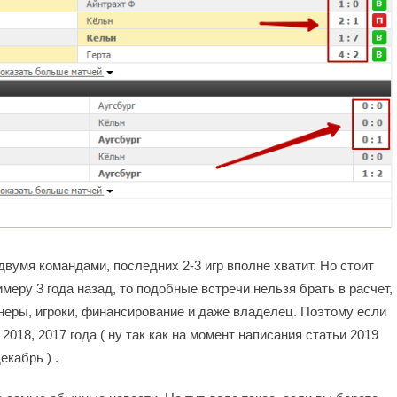
вумя командами, последних 2-3 игр вполне хватит. Но стоит
имеру 3 года назад, то подобные встречи нельзя брать в расчет,
енеры, игроки, финансирование и даже владелец. Поэтому если
2018, 2017 года ( ну так как на момент написания статьи 2019
екабрь ) .