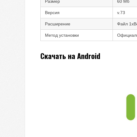
Размер
60 Мб
Версия
v.73
Расширение
Файл 1xB
Метод установки
Официаль
Скачать на Android