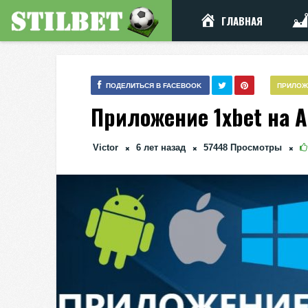
ГЛАВНАЯ
ПОДЕЛИТЬСЯ В FACEBOOK
ПРИЛОЖ
Приложение 1xbet на A
Victor
6 лет назад
57448
Просмотры