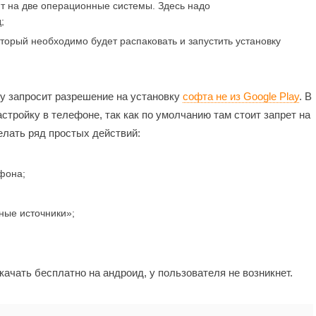
т на две операционные системы. Здесь надо
;
оторый необходимо будет распаковать и запустить установку
зу запросит разрешение на установку
софта не из Google Play
. В
тройку в телефоне, так как по умолчанию там стоит запрет на
елать ряд простых действий:
фона;
ные источники»;
качать бесплатно на андроид, у пользователя не возникнет.