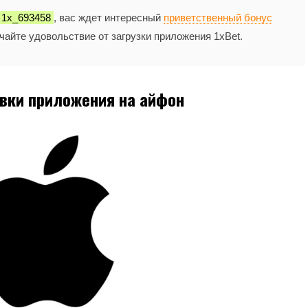
1x_693458
, вас ждет интересный
приветственный бонус
учайте удовольствие от загрузки приложения 1xBet.
овки приложения на
айфон